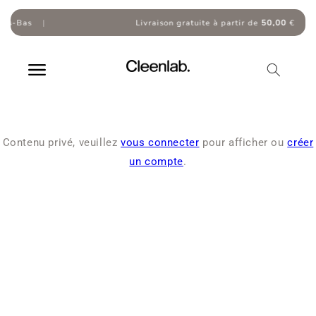
Skip to
content
ys-Bas
|
Livraison gratuite à partir de
50,00
€
|
Contenu privé, veuillez
vous connecter
pour afficher ou
créer
un compte
.