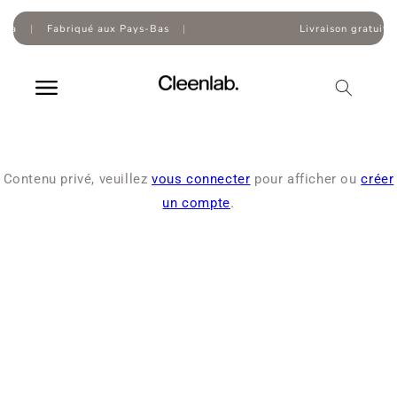
Skip to
content
na
|
Fabriqué aux Pays-Bas
|
Livraison gratuite à
Contenu privé, veuillez
vous connecter
pour afficher ou
créer
un compte
.