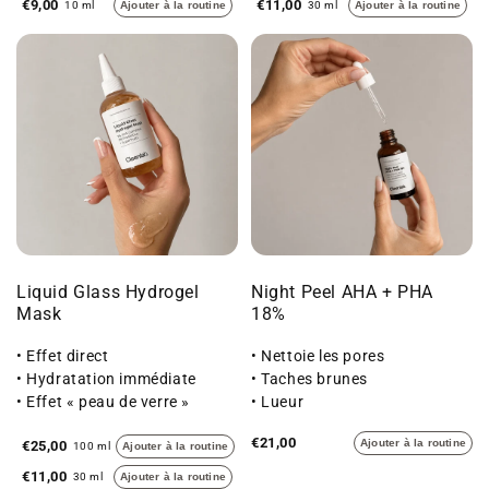
€9,00
€11,00
10 ml
Ajouter à la routine
30 ml
Ajouter à la routine
Liquid Glass Hydrogel
Night Peel AHA + PHA
Mask
18%
• Effet direct
• Nettoie les pores
• Hydratation immédiate
• Taches brunes
• Effet « peau de verre »
• Lueur
€21,00
Ajouter à la routine
€25,00
100 ml
Ajouter à la routine
€11,00
30 ml
Ajouter à la routine