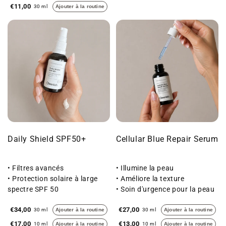
€11,00
30 ml
Ajouter à la routine
Daily Shield SPF50+
Cellular Blue Repair Serum
• Filtres avancés
• Illumine la peau
• Protection solaire à large
• Améliore la texture
spectre SPF 50
• Soin d'urgence pour la peau
• Doux pour la peau
sèche
€34,00
€27,00
30 ml
Ajouter à la routine
30 ml
Ajouter à la routine
€17,00
€13,00
10 ml
Ajouter à la routine
10 ml
Ajouter à la routine