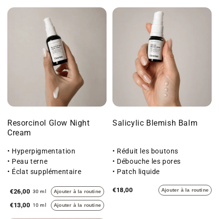
Resorcinol Glow Night
Salicylic Blemish Balm
Cream
• Hyperpigmentation
• Réduit les boutons
• Peau terne
• Débouche les pores
• Éclat supplémentaire
• Patch liquide
€18,00
Ajouter à la routine
€26,00
30 ml
Ajouter à la routine
€13,00
10 ml
Ajouter à la routine