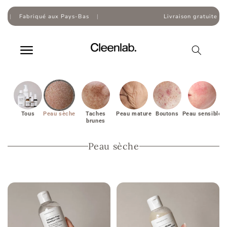
Skip to
content
Pays-Bas
|
Livraison gratuite à partir de
50,00
€
|
Tous
Peau sèche
Taches
Peau mature
Boutons
Peau sensible
E
brunes
Peau sèche