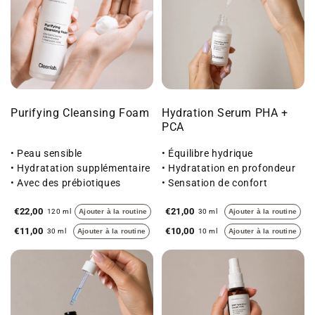
Purifying Cleansing Foam
Hydration Serum PHA +
PCA
• Peau sensible
• Équilibre hydrique
• Hydratation supplémentaire
• Hydratation en profondeur
• Avec des prébiotiques
• Sensation de confort
€22,00
€21,00
120 ml
Ajouter à la routine
30 ml
Ajouter à la routine
€11,00
€10,00
30 ml
Ajouter à la routine
10 ml
Ajouter à la routine