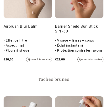
Airbrush Blur Balm
Barrier Shield Sun Stick
SPF-30
• Effet de filtre
• Visage + lèvres + corps
• Aspect mat
• Éclat instantané
• Flou artistique
• Protection contre les rayons
UVA et UVB
€20,00
€22,00
Ajouter à la routine
Ajouter à la routine
Taches brunes