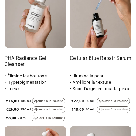
PHA Radiance Gel
Cellular Blue Repair Serum
Cleanser
• Élimine les boutons
• Illumine la peau
• Hyperpigmentation
• Améliore la texture
• Lueur
• Soin d'urgence pour la peau
sèche
€16,00
€27,00
100 ml
Ajouter à la routine
30 ml
Ajouter à la routine
€26,00
€13,00
250 ml
Ajouter à la routine
10 ml
Ajouter à la routine
€8,00
30 ml
Ajouter à la routine