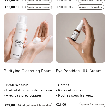
€27,00
€20,00
30 ml
Ajouter à la routine
100 ml
Ajouter à la routine
€13,00
€10,00
10 ml
Ajouter à la routine
30 ml
Ajouter à la routine
Purifying Cleansing Foam
Eye Peptides 10% Cream
• Peau sensible
• Cernes
• Hydratation supplémentaire
• Rides et ridules
• Avec des prébiotiques
• Poches sous les yeux
€21,00
Ajouter à la routine
€22,00
120 ml
Ajouter à la routine