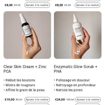
€8,00
€8,00
30 ml
Ajouter à la routine
30 ml
Ajouter à la routine
Clear Skin Cream + Zinc
Enzymatic Glow Scrub +
PCA
PHA
• Réduit les boutons
• Polissage en douceur
• Moins de rougeurs
• Nettoyage en profondeur
• Affine le grain de la peau
• Nettoie les pores
€19,00
€24,00
30 ml
Ajouter à la routine
100 ml
Ajouter à la routine