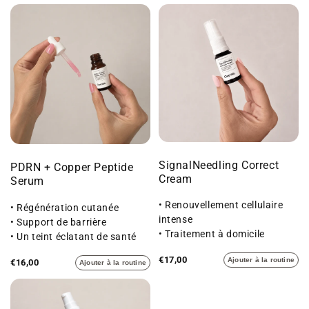
SignalNeedling Correct
PDRN + Copper Peptide
Cream
Serum
• Renouvellement cellulaire
• Régénération cutanée
intense
• Support de barrière
• Traitement à domicile
• Un teint éclatant de santé
• Une peau au grain affiné
€17,00
Ajouter à la routine
€16,00
Ajouter à la routine