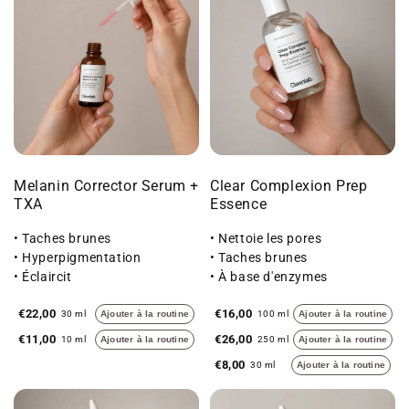
Melanin Corrector Serum +
Clear Complexion Prep
TXA
Essence
• Taches brunes
• Nettoie les pores
• Hyperpigmentation
• Taches brunes
• Éclaircit
• À base d'enzymes
€22,00
€16,00
30 ml
Ajouter à la routine
100 ml
Ajouter à la routine
€11,00
€26,00
10 ml
Ajouter à la routine
250 ml
Ajouter à la routine
€8,00
30 ml
Ajouter à la routine