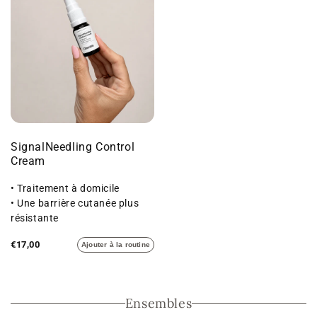
SignalNeedling Control
Cream
• Traitement à domicile
• Une barrière cutanée plus
résistante
• Un volume cutané accru
€17,00
Ajouter à la routine
Ensembles