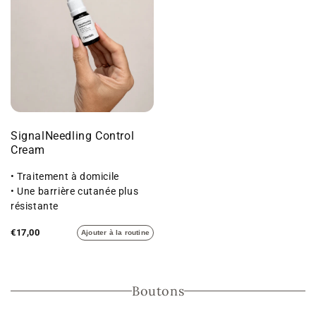
SignalNeedling Control
Cream
• Traitement à domicile
• Une barrière cutanée plus
résistante
• Un volume cutané accru
€17,00
Ajouter à la routine
Boutons