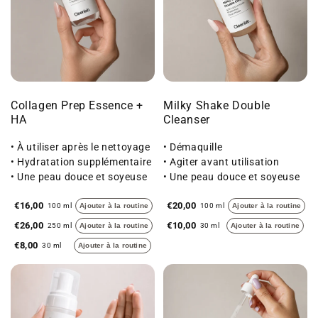
Collagen Prep Essence +
Milky Shake Double
HA
Cleanser
• À utiliser après le nettoyage
• Démaquille
• Hydratation supplémentaire
• Agiter avant utilisation
• Une peau douce et soyeuse
• Une peau douce et soyeuse
au toucher
au toucher
€16,00
€20,00
100 ml
Ajouter à la routine
100 ml
Ajouter à la routine
€26,00
€10,00
250 ml
Ajouter à la routine
30 ml
Ajouter à la routine
€8,00
30 ml
Ajouter à la routine