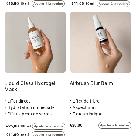
€10,00
€11,00
10 ml
Ajouter à la routine
30 ml
Ajouter à la routine
Liquid Glass Hydrogel
Airbrush Blur Balm
Mask
• Effet direct
• Effet de filtre
• Hydratation immédiate
• Aspect mat
• Effet « peau de verre »
• Flou artistique
€20,00
Ajouter à la routine
€25,00
100 ml
Ajouter à la routine
€11,00
30 ml
Ajouter à la routine