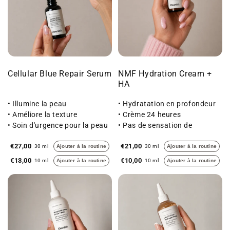
Cellular Blue Repair Serum
NMF Hydration Cream +
HA
• Illumine la peau
• Hydratation en profondeur
• Améliore la texture
• Crème 24 heures
• Soin d'urgence pour la peau
• Pas de sensation de
sèche
lourdeur
€27,00
€21,00
30 ml
Ajouter à la routine
30 ml
Ajouter à la routine
€13,00
€10,00
10 ml
Ajouter à la routine
10 ml
Ajouter à la routine