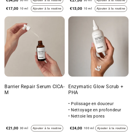
€34,00
€27,00
30 ml
Ajouter à la routine
30 ml
Ajouter à la routine
€17,00
€13,00
10 ml
Ajouter à la routine
10 ml
Ajouter à la routine
Barrier Repair Serum CICA-
Enzymatic Glow Scrub +
M
PHA
• Polissage en douceur
• Nettoyage en profondeur
• Nettoie les pores
€21,00
€24,00
30 ml
Ajouter à la routine
100 ml
Ajouter à la routine