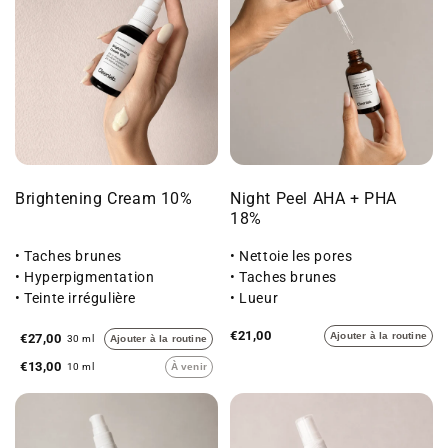
Brightening Cream 10%
Night Peel AHA + PHA
18%
• Taches brunes
• Nettoie les pores
• Hyperpigmentation
• Taches brunes
• Teinte irrégulière
• Lueur
€21,00
Ajouter à la routine
€27,00
30 ml
Ajouter à la routine
€13,00
10 ml
À venir