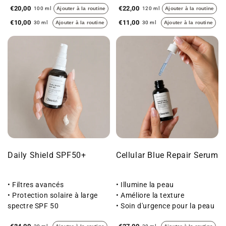
€20,00
€22,00
100 ml
Ajouter à la routine
120 ml
Ajouter à la routine
€10,00
€11,00
30 ml
Ajouter à la routine
30 ml
Ajouter à la routine
Daily Shield SPF50+
Cellular Blue Repair Serum
• Filtres avancés
• Illumine la peau
• Protection solaire à large
• Améliore la texture
spectre SPF 50
• Soin d'urgence pour la peau
• Doux pour la peau
sèche