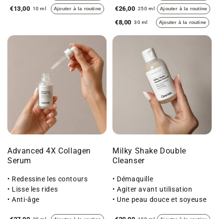
€13,00
€26,00
10 ml
Ajouter à la routine
250 ml
Ajouter à la routine
€8,00
30 ml
Ajouter à la routine
Advanced 4X Collagen
Milky Shake Double
Serum
Cleanser
• Redessine les contours
• Démaquille
• Lisse les rides
• Agiter avant utilisation
• Anti-âge
• Une peau douce et soyeuse
au toucher