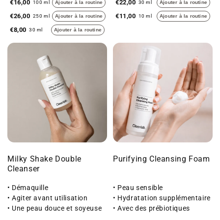
€16,00
€22,00
100 ml
Ajouter à la routine
30 ml
Ajouter à la routine
€26,00
€11,00
250 ml
Ajouter à la routine
10 ml
Ajouter à la routine
€8,00
30 ml
Ajouter à la routine
Milky Shake Double
Purifying Cleansing Foam
Cleanser
• Démaquille
• Peau sensible
• Agiter avant utilisation
• Hydratation supplémentaire
• Une peau douce et soyeuse
• Avec des prébiotiques
au toucher