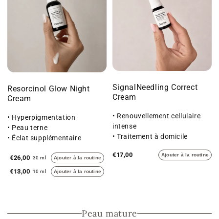
SignalNeedling Correct
Resorcinol Glow Night
Cream
Cream
• Renouvellement cellulaire
• Hyperpigmentation
intense
• Peau terne
• Traitement à domicile
• Éclat supplémentaire
• Une peau au grain affiné
€17,00
Ajouter à la routine
€26,00
30 ml
Ajouter à la routine
€13,00
10 ml
Ajouter à la routine
Peau mature