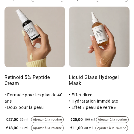
Retinoid 5% Peptide
Liquid Glass Hydrogel
Cream
Mask
• Formule pour les plus de 40
• Effet direct
ans
• Hydratation immédiate
• Doux pour la peau
• Effet « peau de verre »
• Anti-rides
€27,00
€25,00
30 ml
Ajouter à la routine
100 ml
Ajouter à la routine
€13,00
€11,00
10 ml
Ajouter à la routine
30 ml
Ajouter à la routine