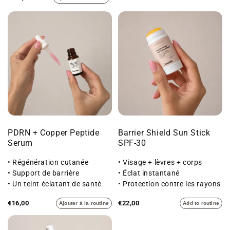
PDRN + Copper Peptide
Barrier Shield Sun Stick
Serum
SPF-30
• Régénération cutanée
• Visage + lèvres + corps
• Support de barrière
• Éclat instantané
• Un teint éclatant de santé
• Protection contre les rayons
UVA et UVB
€16,00
€22,00
Ajouter à la routine
Add to routine