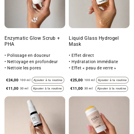
Enzymatic Glow Scrub +
Liquid Glass Hydrogel
PHA
Mask
• Polissage en douceur
• Effet direct
• Nettoyage en profondeur
• Hydratation immédiate
• Nettoie les pores
• Effet « peau de verre »
€24,00
€25,00
100 ml
Ajouter à la routine
100 ml
Ajouter à la routine
€11,00
€11,00
30 ml
Ajouter à la routine
30 ml
Ajouter à la routine