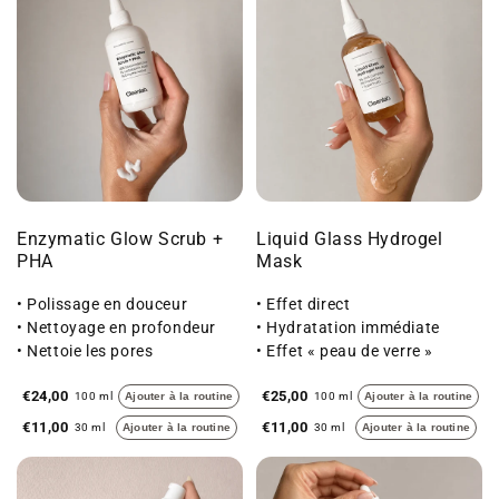
Enzymatic Glow Scrub +
Liquid Glass Hydrogel
PHA
Mask
• Polissage en douceur
• Effet direct
• Nettoyage en profondeur
• Hydratation immédiate
• Nettoie les pores
• Effet « peau de verre »
€24,00
€25,00
100 ml
Ajouter à la routine
100 ml
Ajouter à la routine
€11,00
€11,00
30 ml
Ajouter à la routine
30 ml
Ajouter à la routine