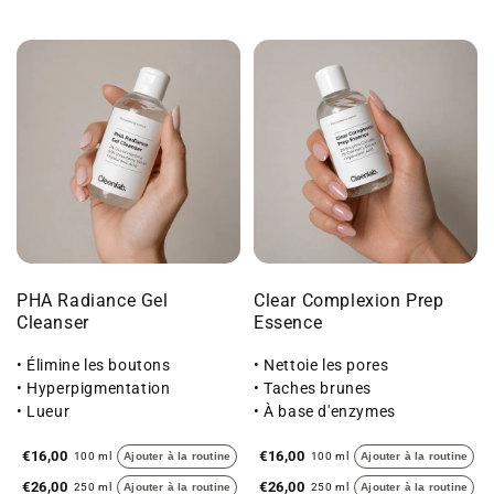
PHA Radiance Gel
Clear Complexion Prep
Cleanser
Essence
• Élimine les boutons
• Nettoie les pores
• Hyperpigmentation
• Taches brunes
• Lueur
• À base d'enzymes
€16,00
€16,00
100 ml
Ajouter à la routine
100 ml
Ajouter à la routine
€26,00
€26,00
250 ml
Ajouter à la routine
250 ml
Ajouter à la routine