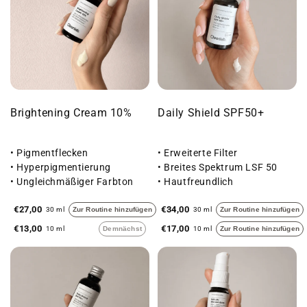
Brightening Cream 10%
Daily Shield SPF50+
• Pigmentflecken
• Erweiterte Filter
• Hyperpigmentierung
• Breites Spektrum LSF 50
• Ungleichmäßiger Farbton
• Hautfreundlich
€27,00
€34,00
30 ml
Zur Routine hinzufügen
30 ml
Zur Routine hinzufügen
€13,00
€17,00
10 ml
Demnächst
10 ml
Zur Routine hinzufügen