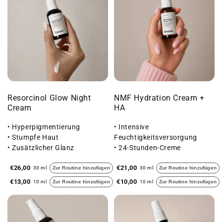
Resorcinol Glow Night
NMF Hydration Cream +
Cream
HA
• Hyperpigmentierung
• Intensive
• Stumpfe Haut
Feuchtigkeitsversorgung
• Zusätzlicher Glanz
• 24-Stunden-Creme
• Fühlt sich nicht schwer an
€26,00
€21,00
30 ml
Zur Routine hinzufügen
30 ml
Zur Routine hinzufügen
€13,00
€10,00
10 ml
Zur Routine hinzufügen
10 ml
Zur Routine hinzufügen