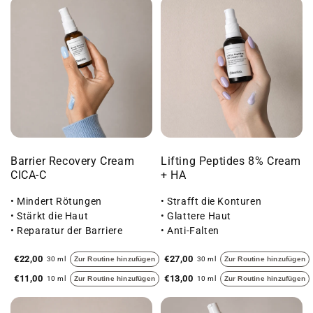
Barrier Recovery Cream
Lifting Peptides 8% Cream
CICA-C
+ HA
• Mindert Rötungen
• Strafft die Konturen
• Stärkt die Haut
• Glattere Haut
• Reparatur der Barriere
• Anti-Falten
€22,00
€27,00
30 ml
Zur Routine hinzufügen
30 ml
Zur Routine hinzufügen
€11,00
€13,00
10 ml
Zur Routine hinzufügen
10 ml
Zur Routine hinzufügen