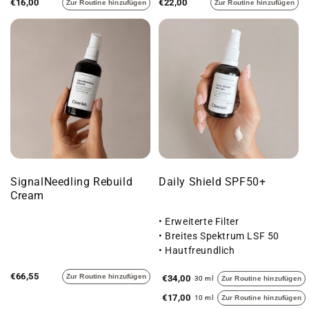
€16,00
€22,00
Zur Routine hinzufügen
Zur Routine hinzufügen
SignalNeedling Rebuild
Daily Shield SPF50+
Cream
• Erweiterte Filter
• Breites Spektrum LSF 50
• Hautfreundlich
€66,55
Zur Routine hinzufügen
€34,00
30 ml
Zur Routine hinzufügen
€17,00
10 ml
Zur Routine hinzufügen