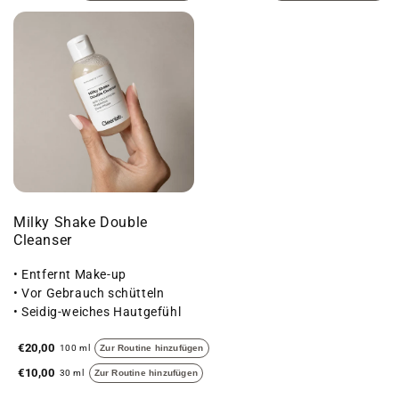
Milky Shake Double
Cleanser
• Entfernt Make-up
• Vor Gebrauch schütteln
• Seidig-weiches Hautgefühl
€20,00
100 ml
Zur Routine hinzufügen
€10,00
30 ml
Zur Routine hinzufügen