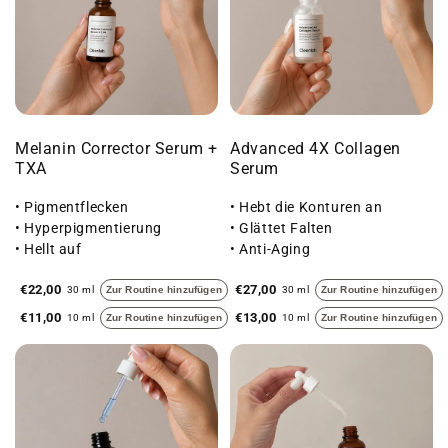
Melanin Corrector Serum +
Advanced 4X Collagen
TXA
Serum
• Pigmentflecken
• Hebt die Konturen an
• Hyperpigmentierung
• Glättet Falten
• Hellt auf
• Anti-Aging
€22,00
€27,00
30 ml
Zur Routine hinzufügen
30 ml
Zur Routine hinzufügen
€11,00
€13,00
10 ml
Zur Routine hinzufügen
10 ml
Zur Routine hinzufügen