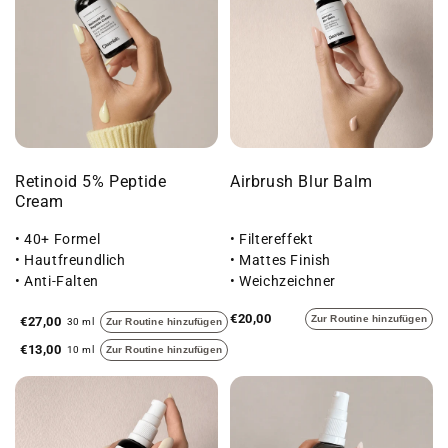
Retinoid 5% Peptide
Airbrush Blur Balm
Cream
• 40+ Formel
• Filtereffekt
• Hautfreundlich
• Mattes Finish
• Anti-Falten
• Weichzeichner
€20,00
Zur Routine hinzufügen
€27,00
30 ml
Zur Routine hinzufügen
€13,00
10 ml
Zur Routine hinzufügen