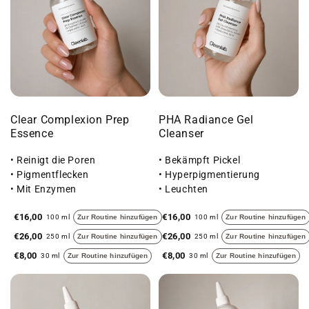
Clear Complexion Prep
PHA Radiance Gel
Essence
Cleanser
• Reinigt die Poren
• Bekämpft Pickel
• Pigmentflecken
• Hyperpigmentierung
• Mit Enzymen
• Leuchten
€16,00
€16,00
100 ml
Zur Routine hinzufügen
100 ml
Zur Routine hinzufügen
€26,00
€26,00
250 ml
Zur Routine hinzufügen
250 ml
Zur Routine hinzufügen
€8,00
€8,00
30 ml
Zur Routine hinzufügen
30 ml
Zur Routine hinzufügen