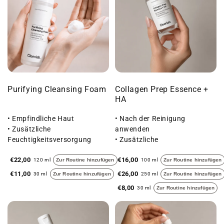
Purifying Cleansing Foam
Collagen Prep Essence +
HA
• Empfindliche Haut
• Nach der Reinigung
• Zusätzliche
anwenden
Feuchtigkeitsversorgung
• Zusätzliche
• Mit Präbiotika
Feuchtigkeitsversorgung
€22,00
€16,00
• Seidig-weiches Hautgefühl
120 ml
Zur Routine hinzufügen
100 ml
Zur Routine hinzufügen
€11,00
€26,00
30 ml
Zur Routine hinzufügen
250 ml
Zur Routine hinzufügen
€8,00
30 ml
Zur Routine hinzufügen