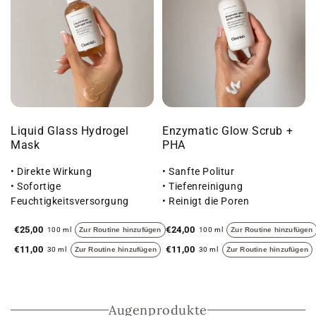
Liquid Glass Hydrogel
Enzymatic Glow Scrub +
Mask
PHA
• Direkte Wirkung
• Sanfte Politur
• Sofortige
• Tiefenreinigung
Feuchtigkeitsversorgung
• Reinigt die Poren
• Glatte Haut
€25,00
€24,00
100 ml
Zur Routine hinzufügen
100 ml
Zur Routine hinzufügen
€11,00
€11,00
30 ml
Zur Routine hinzufügen
30 ml
Zur Routine hinzufügen
Augenprodukte