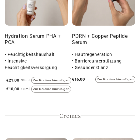
Hydration Serum PHA +
PDRN + Copper Peptide
PCA
Serum
• Feuchtigkeitshaushalt
• Hautregeneration
• Intensive
• Barriereunterstützung
Feuchtigkeitsversorgung
• Gesunder Glanz
• Angenehmes Gefühl
€16,00
Zur Routine hinzufügen
€21,00
30 ml
Zur Routine hinzufügen
€10,00
10 ml
Zur Routine hinzufügen
Cremes