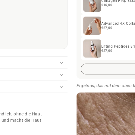
Collagen Prep Ess
verstopften Poren und H
€16,00
bei
empfindlicher oder un
Reinigungsmittel geeigne
Advanced 4X Coll
trockener und zu Unreinh
€27,00
Lifting Peptides 
€27,00
Ergebnis, das mit dem oben 
ndlich, ohne die Haut
t und macht die Haut