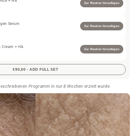
ence + HA
Zur Routine hinzufügen
autunreinheiten –
bei
Trockenheit nach der Reinigung –
ausgeglichener Haut.
Für wen ist dieses
t? Für
alle Hauttypen – einschließlich empfindlicher,
agen Serum
eiten neigender Haut.
Zur Routine hinzufügen
8% Cream + HA
Zur Routine hinzufügen
€90,00 - ADD FULL SET
beschriebenen Programm in nur 8 Wochen erzielt wurde.