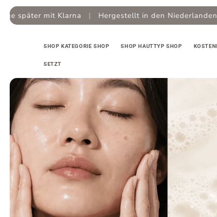
Zum
Inhalt
larna
|
Hergestellt in den Niederlanden
|
springen
SHOP KATEGORIE SHOP
SHOP HAUTTYP SHOP
KOSTEN
SETZT
Zur
Produktinformation
springen