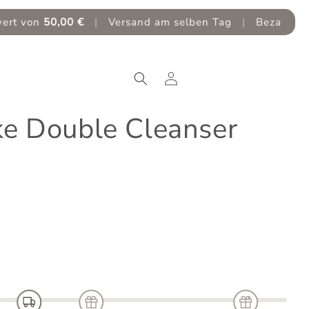
|
Versand am selben Tag
|
Bezahlen Sie 30 Tage spät
Einloggen
ke Double Cleanser