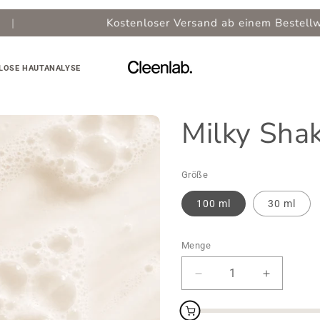
Kostenloser Versand ab einem Bestellwert von
50,00 €
LOSE HAUTANALYSE
Milky Sha
Größe
100 ml
30 ml
Menge
Reduzierte
Menge
Menge
für
für
Milky