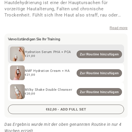
Hautdehydrierung ist eine der Hauptursachen für
vorzeitige Hautalterung, Falten und chronische
Trockenheit. Fühlt sich Ihre Haut also straff, rau oder
durstig an, egal was Sie verwenden? Dieses
Feuchtigkeitsserum versorgt Ihre Haut mit intensiver,
Read more
langanhaltender Feuchtigkeit. Mit
2 % Sodium PCA
und
3
Vervollständigen Sie Ihr Training
% Betain
zur Wiederherstellung der natürlichen
Feuchtigkeitsbalance,
1 % Gluconolacton
und
Ectoin
zum
Schutz und zur Beruhigung sowie
Hyaluronsäure
für
Hydration Serum PHA + PCA
Zur Routine hinzufügen
€21,00
pralle
Haut
ist es Ihr täglicher Retter für weiche,
geschmeidige und strahlende Haut. 30 ml.
NMF Hydration Cream + HA
Zur Routine hinzufügen
€21,00
Milky Shake Double Cleanser
Zur Routine hinzufügen
€20,00
€62,00 - ADD FULL SET
Das Ergebnis wurde mit der oben genannten Routine in nur 4
Wochen erzielt.