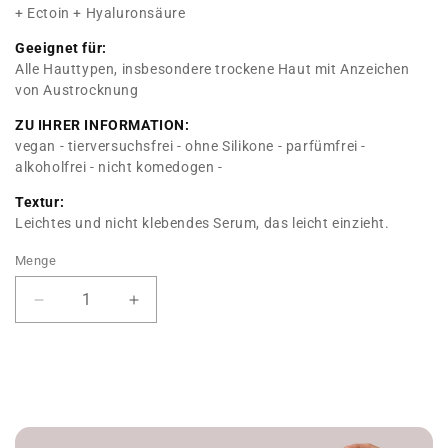
+ Ectoin + Hyaluronsäure
Geeignet für:
Alle Hauttypen, insbesondere trockene Haut mit Anzeichen
von Austrocknung
ZU IHRER INFORMATION:
vegan - tierversuchsfrei - ohne Silikone - parfümfrei -
alkoholfrei - nicht komedogen -
Textur:
Leichtes und nicht klebendes Serum, das leicht einzieht.
Menge
Menge
Menge
für
für
Hydration
Hydration
Serum
Serum
PHA
PHA
+
+
PCA
PCA