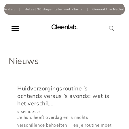
Overslaan
naar
de dag
|
Betaal 30 dagen later met Klarna
|
Gemaakt in Nederland
inhoud
Nieuws
Huidverzorgingsroutine ’s
ochtends versus ’s avonds: wat is
het verschil...
5 APRIL 2026
Je huid heeft overdag en ’s nachts
verschillende behoeften — en je routine moet