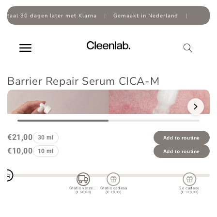
Overslaan
naar
l 30 dagen later met Klarna
|
Gemaakt in Nederland
|
inhoud
Barrier Repair Serum CICA-M
Doorgaan naar
productinformatie
€21,00
30 ml
Add to routine
€10,00
10 ml
Add to routine
Gratis verzending
Gratis cadeau
2e cadeau
(€ 50,00)
(€ 70,00)
(€ 120,00)