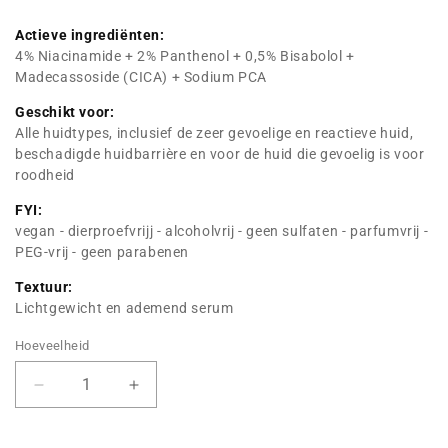
Actieve ingrediënten:
4% Niacinamide + 2% Panthenol + 0,5% Bisabolol +
Madecassoside (CICA) + Sodium PCA
Geschikt voor:
Alle huidtypes, inclusief de zeer gevoelige en reactieve huid,
beschadigde huidbarrière en voor de huid die gevoelig is voor
roodheid
FYI:
vegan - dierproefvrijj - alcoholvrij - geen sulfaten - parfumvrij -
PEG-vrij - geen parabenen
Textuur:
Lichtgewicht en ademend serum
Hoeveelheid
Verminder
Hoeveelheid
hoeveelheid
verhogen
voor
voor