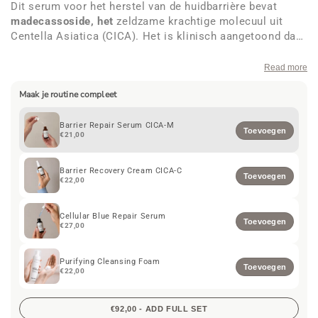
Dit serum voor het herstel van de huidbarrière bevat
madecassoside, het
zeldzame krachtige molecuul uit
Centella Asiatica (CICA). Het is klinisch aangetoond dat
madecassoside irritatie verzacht, roodheid kalmeert en
de huidbarrière bij de bron versterkt.
4% niacinamide
en
Read more
2% panthenol
in combinatie met
bisabolol
verminderen
Maak je routine compleet
roodheid, hydrateren diep en versterken de huidbarrière
voor langdurig comfort. Het serum is licht en trekt snel
in, waardoor het perfect is voor de gevoelige, gestresste
Barrier Repair Serum CICA-M
Toevoegen
€21,00
of reactieve huid. 30 ml.
Barrier Recovery Cream CICA-C
Toevoegen
€22,00
Cellular Blue Repair Serum
Toevoegen
€27,00
Purifying Cleansing Foam
Toevoegen
€22,00
€92,00 - ADD FULL SET