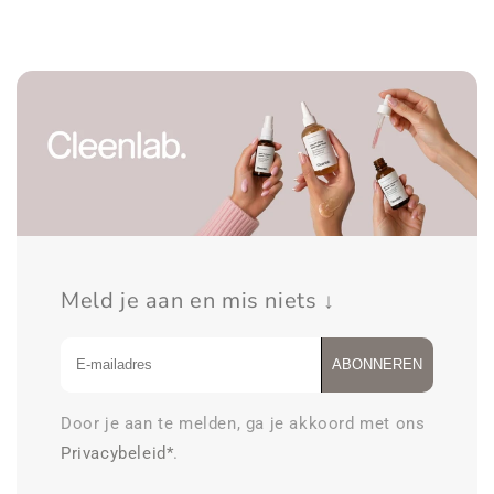
Barrier
Barrier
Repair
Repair
Serum
Serum
CICA-
CICA-
M
M
Meld je aan en mis niets ↓
ABONNEREN
Door je aan te melden, ga je akkoord met ons
Privacybeleid*
.