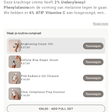
Deze krachtige crème heeft
2%
Undecylenoyl
Phenylalanine
om de vorming van melanine tegen te gaan.
We hebben er
6% ATIP Vitamine C
aan toegevoegd, een
antioxidant en op olie gebaseerde tyrosinase-remmer om
hyperpigmentatie te verminderen en de huid lichter te
Read more
maken. Bevat
2% alfa-arbutine
om de overdracht van
Maak je routine compleet
melanine naar de huidcellen te remmen, en
co-enzym
Q10
om energie te geven en te beschermen. De
natuurlijke gele kleur komt van Q10 zelf. 30 ml.
Brightening Cream 10%
Toevoegen
€27,00
Cellular Blue Repair Serum
Toevoegen
€27,00
PHA Radiance Gel Cleanser
Toevoegen
€16,00
Clear Complexion Prep Essence
Toevoegen
€16,00
€86,00 - ADD FULL SET