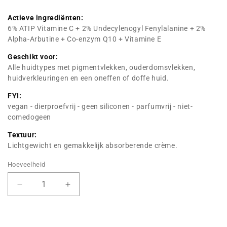
Actieve ingrediënten:
6% ATIP Vitamine C + 2% Undecylenogyl Fenylalanine + 2%
Alpha-Arbutine + Co-enzym Q10 + Vitamine E
Geschikt voor:
Alle huidtypes met pigmentvlekken, ouderdomsvlekken,
huidverkleuringen en een oneffen of doffe huid.
FYI:
vegan - dierproefvrij - geen siliconen - parfumvrij - niet-
comedogeen
Textuur:
Lichtgewicht en gemakkelijk absorberende crème.
Hoeveelheid
Verminder
Verhoog
hoeveelheid
de
voor
hoeveelheid
Brightening
voor