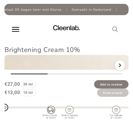
Overslaan
naar
aal 30 dagen later met Klarna
|
Gemaakt in Nederland
|
inhoud
Brightening Cream 10%
Doorgaan naar
productinformatie
€27,00
30 ml
Add to routine
€13,00
10 ml
Komt eraan!
Gratis verzending
Gratis cadeau
2e cadeau
(€ 50,00)
(€ 70,00)
(€ 120,00)