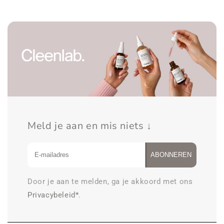
Cream
Brightening
10%
Cream
10%
Meld je aan en mis niets ↓
ABONNEREN
Door je aan te melden, ga je akkoord met ons
Privacybeleid*
.