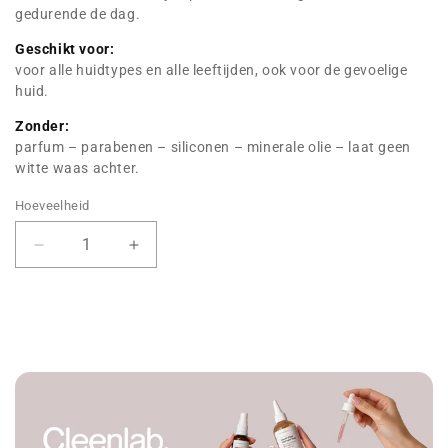
gedurende de dag.
Geschikt voor:
voor alle huidtypes en alle leeftijden, ook voor de gevoelige
huid.
Zonder:
parfum – parabenen – siliconen – minerale olie – laat geen
witte waas achter.
Hoeveelheid
Hoeveelheid
Hoeveelheid
verlagen
verhogen
voor
voor
Melanin
Melanin
Corrector
Corrector
Serum
Serum
+
+
TXA
TXA