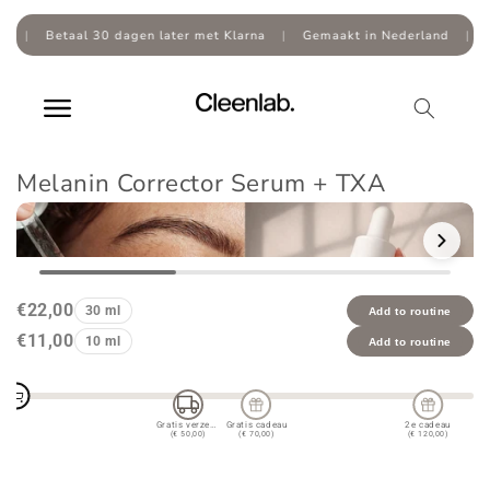
Overslaan
naar
Betaal 30 dagen later met Klarna
|
Gemaakt in Nederland
|
inhoud
Melanin Corrector Serum + TXA
Doorgaan naar
productinformatie
€22,00
30 ml
Add to routine
€11,00
10 ml
Add to routine
Gratis verzending
Gratis cadeau
2e cadeau
(€ 50,00)
(€ 70,00)
(€ 120,00)