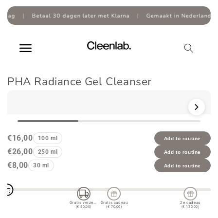
Overslaan
naar
g
|
Betaal 30 dagen later met Klarna
|
Gemaakt in Nederland
|
inhoud
PHA Radiance Gel Cleanser
Doorgaan naar
productinformatie
€16,00
100 ml
Add to routine
€26,00
250 ml
Add to routine
€8,00
30 ml
Add to routine
Gratis verzending
Gratis cadeau
2e cadeau
(€ 50,00)
(€ 70,00)
(€ 120,00)