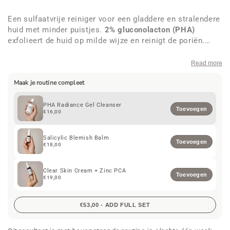
Een sulfaatvrije reiniger voor een gladdere en stralendere
huid met minder puistjes.
2% gluconolacton (PHA)
exfolieert de huid op milde wijze en reinigt de poriën.
Bevat
0,5% aardbeienextract
voor een stralende,
antioxidantwerking en
hyaluronzuur
om te hydrateren. Na
Read more
het reinigen voelt je huid zacht en perfect in balans aan,
Maak je routine compleet
zonder dat ze droog of oncomfortabel aanvoelt. Geschikt
voor dagelijks gebruik.
PHA Radiance Gel Cleanser
Toevoegen
€16,00
Salicylic Blemish Balm
Toevoegen
€18,00
Clear Skin Cream + Zinc PCA
Toevoegen
€19,00
€53,00 - ADD FULL SET