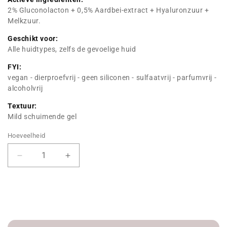
2% Gluconolacton + 0,5% Aardbei-extract + Hyaluronzuur +
Melkzuur.
Geschikt voor:
Alle huidtypes, zelfs de gevoelige huid
FYI:
vegan - dierproefvrij - geen siliconen - sulfaatvrij - parfumvrij -
alcoholvrij
Textuur:
Mild schuimende gel
Hoeveelheid
Verminder
Hoeveelheid
hoeveelheid
verhogen
voor
voor
PHA
PHA
Radiance
Radiance
Gel
Gel
Cleanser
Cleanser