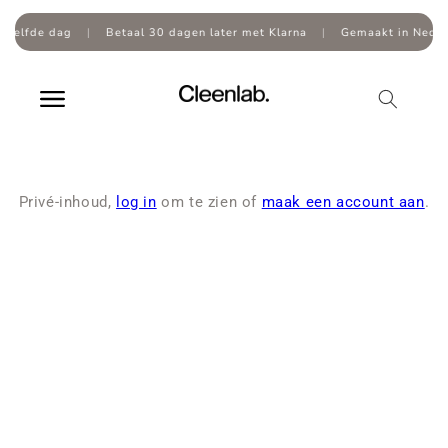
Overslaan
naar
zelfde dag
|
Betaal 30 dagen later met Klarna
|
Gemaakt in Nederl
inhoud
Privé-inhoud,
log in
om te zien of
maak een account aan
.